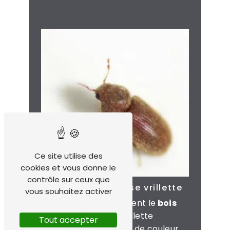
Ce site utilise des
cookies et vous donne le
contrôle sur ceux que
La petite et grosse vrillette
vous souhaitez activer
Quant à elles préfèrent le
bois
tendre
, la petite Vrillette
Tout accepter
mesure de 3 à 5mm, de couleur