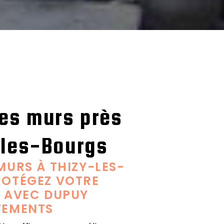
des murs près
-les-Bourgs
MURS À THIZY-LES-
ROTÉGEZ VOTRE
 AVEC DUPUY
TEMENTS