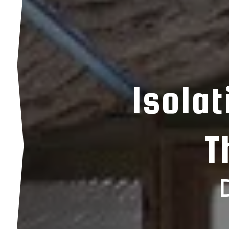
Isola
T