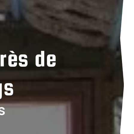
rès de
gs
s