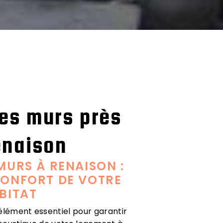
des murs près
enaison
MURS À RENAISON :
CONFORT DE VOTRE
BITAT
 élément essentiel pour garantir