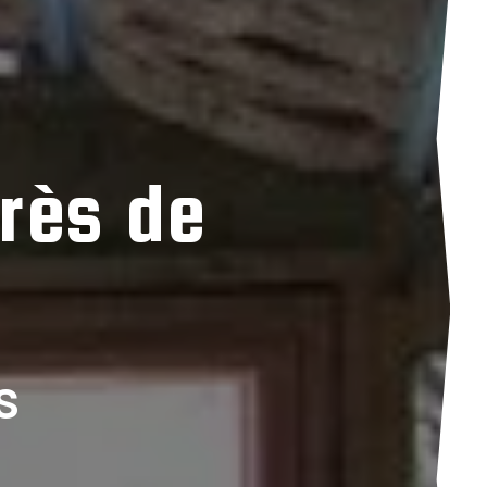
rès de
s